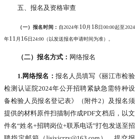
五
、报名及资格审查
10
18
（一）报名时间：
自
2024
年
月
日
00:00
起至
2024
11
16
年
月
日
24:00
（以发送报名申请时间为准）
。
（二）报名方式：
网络报名
1.
网络报名：
报名人员填写《丽江市检验
检测认证院
2024
年公开招聘紧缺急需特种设
备检验人员报名登记表》（附件
2
）及报名须
提供的材料原件扫描制作成
PDF
文档后，以文
件名
“
姓名
+
招聘岗位
+
联系电话
”
打包发送至招
聘指定邮箱（
ljsjyjcrzy@163.com
），提交报