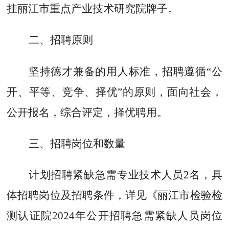
挂
丽江市
重点产业技术研究院牌子
。
二、招聘原则
坚持德才兼备的用人标准，招聘遵循
“
公
开、平等、竞争、择优
”
的原则
，
面向社会，
公开报名，综合评定，择优聘用。
三
、招聘岗位和数量
计划
招聘紧缺急需专业技术人员
2
名
，
具
体招聘岗位及招聘条件，详见《
丽江市检验检
测认证院
2024
年公开招聘急需紧缺人员岗位