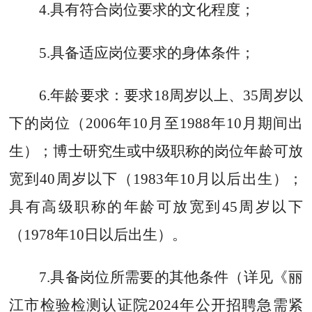
4.
具有符合岗位要求的文化程度；
5.
具备适应岗位要求的身体条件；
6.
年龄要求：要求
18
周岁以上、
35
周岁以
下的岗位（
2006
年
10
月
至
198
8
年
10
月
期间出
生）；博士研究生或中级职称的岗位年龄可放
宽到
40
周岁以下（
198
3
年
10
月
以后出生）；
具有高级职称的年龄可放宽到
45
周岁以下
（
19
78
年
10
日以后出生）。
7.
具备岗位所需要的其他条件
（
详见《
丽
江市检验检测认证院
2024
年公开招聘急需紧