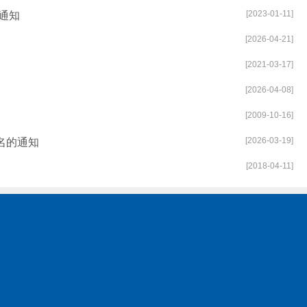
[2023-01-11]
通知
[2026-04-21]
[2021-03-17]
[2026-04-08]
[2009-10-16]
[2026-03-19]
名的通知
[2018-04-11]