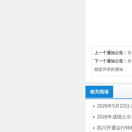
上一个通知公告：
关
下一个通知公告：
关
能提升班的通知
相关阅读
2026年5月22
2026年成绩公示
四川开通运行特