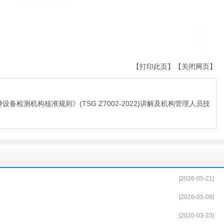
【
打印此页
】【
关闭网页
】
种设备检测机构核准规则》(TSG Z7002-2022)讲解及机构管理人员技
[2026-05-21]
[2026-05-09]
[2020-03-23]