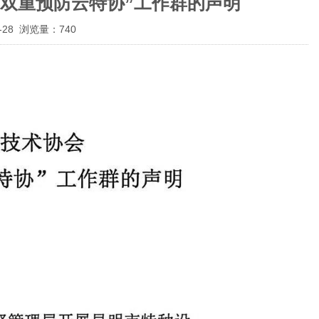
群双重预防云特协”工作群的声明
28 浏览量：740