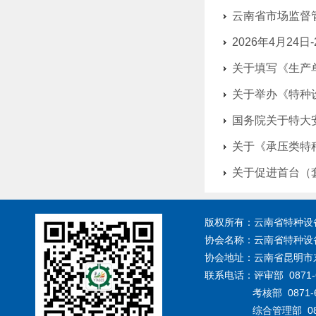
云南省市场监督
2026年4月2
关于填写《生产
关于举办《特种
国务院关于特大
关于《承压类特种
关于促进首台（套
版权所有：云南省特种设备安
协会名称：云南省特种设
协会地址：云南省昆明市东
联系电话：评审部 0871-63
考核部 0871-63139
综合管理部 0871-631