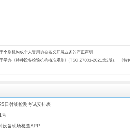
于个别机构或个人冒用协会名义开展业务的严正声明
于举办《特种设备检验机构核准规则》(TSG Z7001-2021第2版)、 《特
日-25日射线检测考试安排表
1号
种设备现场检查APP